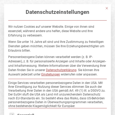
Mit die
Datenschutzeinstellungen
Wir nutzen Cookies auf unserer Website. Einige von ihnen sind
essenziell, während andere uns helfen, diese Website und Ihre
Erfahrung zu verbessern.
NELEMER_
Wenn Sie unter 16 Jahre alt sind und Ihre Zustimmung zu freiwilligen
Diensten geben möchten, müssen Sie Ihre Erziehungsberechtigten um
Erlaubnis bitten.
Personenbezogene Daten können verarbeitet werden (z. B. IP-
Adressen), z. B. für personalisierte Anzeigen und Inhalte oder Anzeigen-
und Inhaltsmessung.
Weitere Informationen über die Verwendung Ihrer
Daten finden Sie in unserer
Datenschutzerklärung
.
Sie können Ihre
Auswahl jederzeit unter
Einstellungen
widerrufen oder anpassen.
Einige Services verarbeiten personenbezogene Daten in den USA. Mit
Ihrer Einwilligung zur Nutzung dieser Services stimmen Sie auch der
Verarbeitung Ihrer Daten in den USA gemäß Art. 49 (1) lit. a DSGVO zu.
Der EuGH stuft die USA als Land mit unzureichendem Datenschutz
nach EU-Standards ein. So besteht etwa das Risiko, dass US-Behörden
personenbezogene Daten in Überwachungsprogrammen verarbeiten,
ohne bestehende Klagemöglichkeit für Europäer.
Es folgt eine Liste der Service-Gruppen, für die eine Einwillig