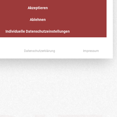
gram sorgt sie immer für gute Laune – auch bei
Akzeptieren
en, kann man sich von ihrer positiven Energie
ränen“ ist regelmäßig im Geschäft von Lea und
Ablehnen
Individuelle Datenschutzeinstellungen
auen deutschlandweit.
emale Empowerment, weshalb ihre Community auf
Datenschutzerklärung
Impressum