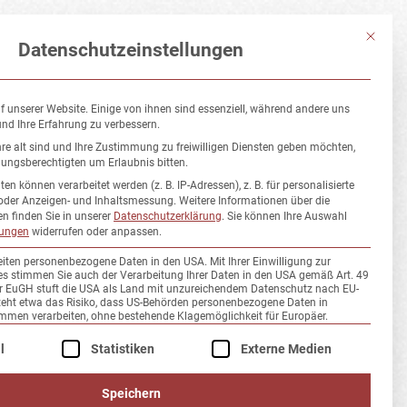
STS
Mit diese
Datenschutzeinstellungen
f unserer Website. Einige von ihnen sind essenziell, während andere uns
und Ihre Erfahrung zu verbessern.
re alt sind und Ihre Zustimmung zu freiwilligen Diensten geben möchten,
hungsberechtigten um Erlaubnis bitten.
 können verarbeitet werden (z. B. IP-Adressen), z. B. für personalisierte
oder Anzeigen- und Inhaltsmessung.
Weitere Informationen über die
n finden Sie in unserer
Datenschutzerklärung
.
Sie können Ihre Auswahl
lungen
widerrufen oder anpassen.
eiten personenbezogene Daten in den USA. Mit Ihrer Einwilligung zur
es stimmen Sie auch der Verarbeitung Ihrer Daten in den USA gemäß Art. 49
Der EuGH stuft die USA als Land mit unzureichendem Datenschutz nach EU-
teht etwa das Risiko, dass US-Behörden personenbezogene Daten in
en verarbeiten, ohne bestehende Klagemöglichkeit für Europäer.
e der Service-Gruppen, für die eine Einwilligung erteilt werden kann
l
Statistiken
Externe Medien
Speichern