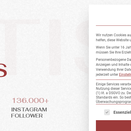
TI
Wir nutzen Cookies au
helfen, diese Website 
Wenn Sie unter 16 Jah
müssen Sie Ihre Erzie
Personenbezogene Daten
S
Anzeigen und Inhalte 
Verwendung Ihrer Date
jederzeit unter
Einstel
Einige Services verarb
Nutzung dieser Servic
(1) lit. a DSGVO zu. 
Standards ein. So bes
136.000+
Überwachungsprogramm
INSTAGRAM
Es folgt eine List
Essenziel
FOLLOWER