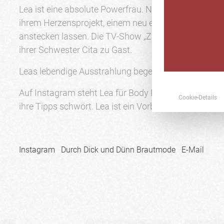
Lea ist eine absolute Powerfrau. Nicht nur auf Insta
ihrem Herzensprojekt, einem neu eröffneten Brautlad
anstecken lassen. Die TV-Show „Zwischen Tüll und T
ihrer Schwester Cita zu Gast.
Leas lebendige Ausstrahlung begeistert tausende Fr
Auf Instagram steht Lea für Body Positivity und F
Cookie-Details
ihre Tipps schwört. Lea ist ein Vorbild.
Instagram
Durch Dick und Dünn Brautmode
E-Mail