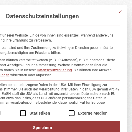
STS
Mit diese
Datenschutzeinstellungen
f unserer Website. Einige von ihnen sind essenziell, während andere uns
und Ihre Erfahrung zu verbessern.
re alt sind und Ihre Zustimmung zu freiwilligen Diensten geben möchten,
hungsberechtigten um Erlaubnis bitten.
 können verarbeitet werden (z. B. IP-Adressen), z. B. für personalisierte
oder Anzeigen- und Inhaltsmessung.
Weitere Informationen über die
n finden Sie in unserer
Datenschutzerklärung
.
Sie können Ihre Auswahl
lungen
widerrufen oder anpassen.
eiten personenbezogene Daten in den USA. Mit Ihrer Einwilligung zur
es stimmen Sie auch der Verarbeitung Ihrer Daten in den USA gemäß Art. 49
Der EuGH stuft die USA als Land mit unzureichendem Datenschutz nach EU-
teht etwa das Risiko, dass US-Behörden personenbezogene Daten in
9.000+
en verarbeiten, ohne bestehende Klagemöglichkeit für Europäer.
UTUBE
e der Service-Gruppen, für die eine Einwilligung erteilt werden kann
l
Statistiken
Externe Medien
LLOWER
Speichern