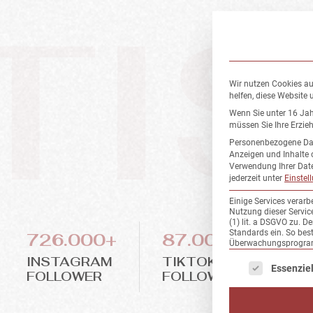
TI
Wir nutzen Cookies au
helfen, diese Website 
Wenn Sie unter 16 Jah
müssen Sie Ihre Erzie
Personenbezogene Daten
Anzeigen und Inhalte 
Verwendung Ihrer Date
jederzeit unter
Einstel
Einige Services verarb
Nutzung dieser Servic
(1) lit. a DSGVO zu. 
Standards ein. So bes
726.000+
87.000+
99
Überwachungsprogramm
INSTAGRAM
TIKTOK
YO
Es folgt eine List
Essenziel
FOLLOWER
FOLLOWER
FO