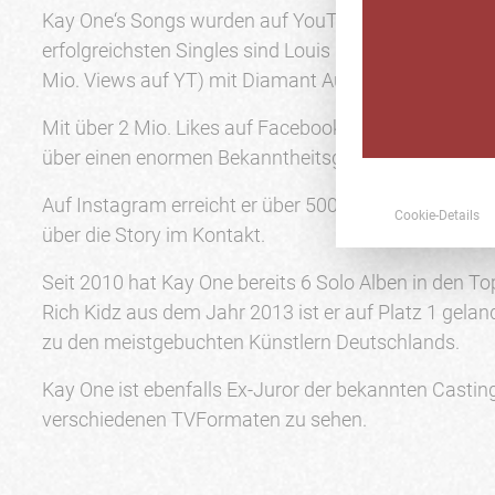
Kay One‘s Songs wurden auf YouTube bereits mehr a
erfolgreichsten Singles sind Louis Louis (90 Mio. Vi
Mio. Views auf YT) mit Diamant Auszeichnung.
Mit über 2 Mio. Likes auf Facebook verfügt er in Deu
über einen enormen Bekanntheitsgrad und erreicht 
Auf Instagram erreicht er über 500K Follower und s
Cookie-Details
über die Story im Kontakt.
Seit 2010 hat Kay One bereits 6 Solo Alben in den T
Rich Kidz aus dem Jahr 2013 ist er auf Platz 1 gela
zu den meistgebuchten Künstlern Deutschlands.
Kay One ist ebenfalls Ex-Juror der bekannten Casti
verschiedenen TVFormaten zu sehen.