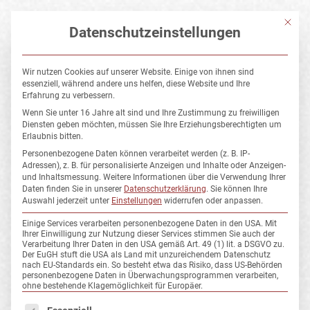
Mit die
Datenschutzeinstellungen
Wir nutzen Cookies auf unserer Website. Einige von ihnen sind
essenziell, während andere uns helfen, diese Website und Ihre
Erfahrung zu verbessern.
ANNAHEISER
Wenn Sie unter 16 Jahre alt sind und Ihre Zustimmung zu freiwilligen
Diensten geben möchten, müssen Sie Ihre Erziehungsberechtigten um
Erlaubnis bitten.
Personenbezogene Daten können verarbeitet werden (z. B. IP-
Adressen), z. B. für personalisierte Anzeigen und Inhalte oder Anzeigen-
und Inhaltsmessung.
Weitere Informationen über die Verwendung Ihrer
Daten finden Sie in unserer
Datenschutzerklärung
.
Sie können Ihre
Auswahl jederzeit unter
Einstellungen
widerrufen oder anpassen.
Einige Services verarbeiten personenbezogene Daten in den USA. Mit
Ihrer Einwilligung zur Nutzung dieser Services stimmen Sie auch der
Verarbeitung Ihrer Daten in den USA gemäß Art. 49 (1) lit. a DSGVO zu.
Der EuGH stuft die USA als Land mit unzureichendem Datenschutz
nach EU-Standards ein. So besteht etwa das Risiko, dass US-Behörden
personenbezogene Daten in Überwachungsprogrammen verarbeiten,
ohne bestehende Klagemöglichkeit für Europäer.
Es folgt eine Liste der Service-Gruppen, für die eine Einwillig